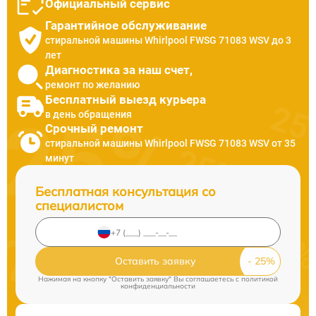
Официальный сервис
Гарантийное обслуживание
стиральной машины Whirlpool FWSG 71083 WSV до 3
лет
Диагностика за наш счет,
ремонт по желанию
Бесплатный выезд курьера
в день обращения
Срочный ремонт
стиральной машины Whirlpool FWSG 71083 WSV от 35
минут
Бесплатная консультация со
специалистом
Оставить заявку
Нажимая на кнопку "Оставить заявку" Вы соглашаетесь c
политикой
конфиденциальности