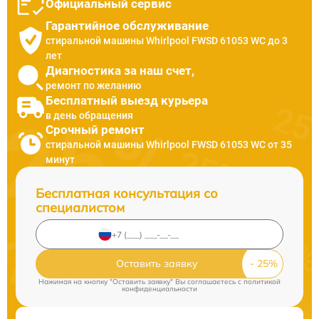
Официальный сервис
Гарантийное обслуживание
стиральной машины Whirlpool FWSD 61053 WC до 3
лет
Диагностика за наш счет,
ремонт по желанию
Бесплатный выезд курьера
в день обращения
Срочный ремонт
стиральной машины Whirlpool FWSD 61053 WC от 35
минут
Бесплатная консультация со
специалистом
Оставить заявку
Нажимая на кнопку "Оставить заявку" Вы соглашаетесь c
политикой
конфиденциальности