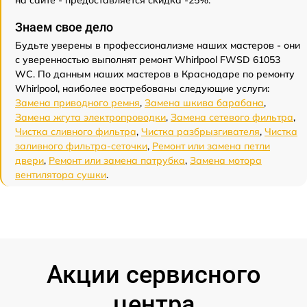
на сайте - предоставляется скидка -25%.
Знаем свое дело
Будьте уверены в профессионализме наших мастеров - они
с уверенностью выполнят ремонт Whirlpool FWSD 61053
WC. По данным наших мастеров в Краснодаре по ремонту
Whirlpool, наиболее востребованы следующие услуги:
Замена приводного ремня
,
Замена шкива барабана
,
Замена жгута электропроводки
,
Замена сетевого фильтра
,
Чистка сливного фильтра
,
Чистка разбрызгивателя
,
Чистка
заливного фильтра-сеточки
,
Ремонт или замена петли
двери
,
Ремонт или замена патрубка
,
Замена мотора
вентилятора сушки
.
Акции сервисного
центра