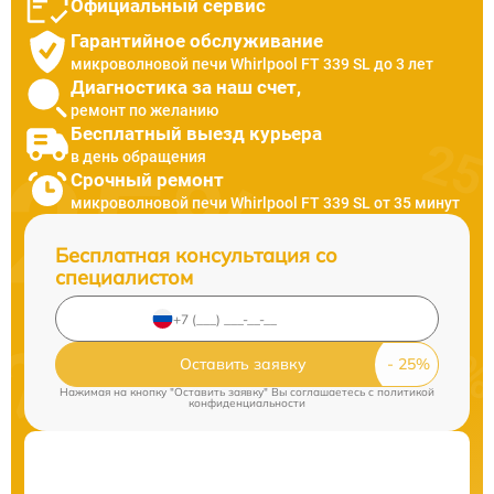
Официальный сервис
Гарантийное обслуживание
микроволновой печи Whirlpool FT 339 SL до 3 лет
Диагностика за наш счет,
ремонт по желанию
Бесплатный выезд курьера
в день обращения
Срочный ремонт
микроволновой печи Whirlpool FT 339 SL от 35 минут
Бесплатная консультация со
специалистом
Оставить заявку
Нажимая на кнопку "Оставить заявку" Вы соглашаетесь c
политикой
конфиденциальности